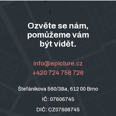
Animation and motiondesign
Ozvěte se nám,
What's Our Guilty Pleasure?
pomůžeme vám
být vidět.
info@epicture.cz
+420 724 758 726
Štefánikova 560/38a, 612 00 Brno
IČ: 07606745
DIČ: CZ07606745