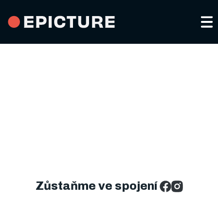
Portfolio a services
About us
Video for social media
Contacts
Advertising spots
CS
Company and product videos
Zůstaňme ve spojení
Events and promoting