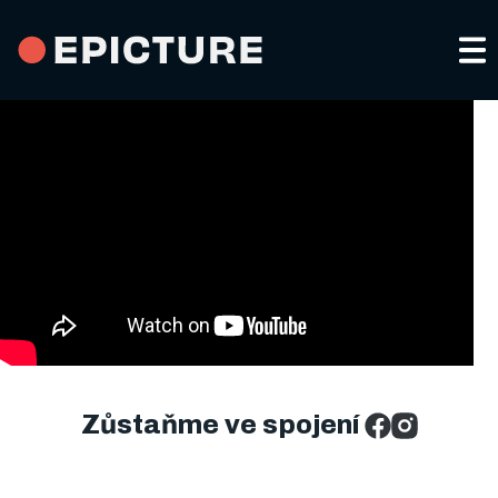
Portfolio a služby
Kdo jsme
Video pro sociální sítě
Kontakty
Reklamní spoty
EN
Firemní a produktová videa
Zůstaňme ve spojení
Eventy a promoting