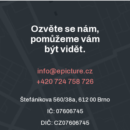
Animace a motiondesign
Ozvěte se nám,
Co je naše guilty pleasure?
pomůžeme vám
být vidět.
info@epicture.cz
+420 724 758 726
Štefánikova 560/38a, 612 00 Brno
IČ: 07606745
DIČ: CZ07606745