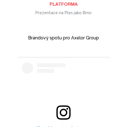
PLATFORMA
Animace a motiondesign
Prezentace na Ples jako Brno
Co je naše guilty pleasure?
Brandový spotu pro Axelor Group