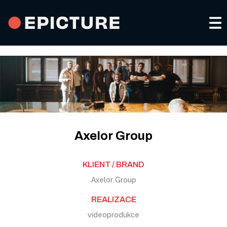
Portfolio a služby
Kdo jsme
Video pro sociální sítě
Kontakty
Axelor Group
Reklamní spoty
EN
KLIENT / BRAND
Firemní a produktová videa
Axelor Group
REALIZACE
Eventy a promoting
videoprodukce