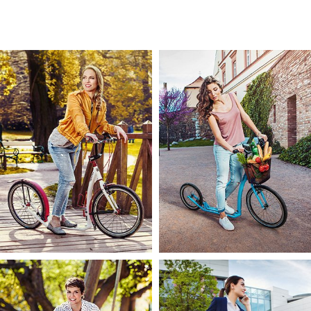
Animation and motiondesign
What's Our Guilty Pleasure?