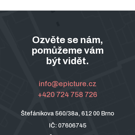
Ozvěte se nám,
pomůžeme vám
být vidět.
info@epicture.cz
+420 724 758 726
Štefánikova 560/38a, 612 00 Brno
IČ: 07606745