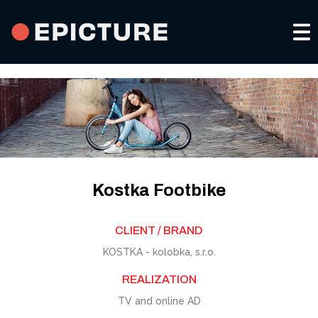
Portfolio a services
About us
Video for social media
Contacts
Kostka Footbike
Advertising spots
CS
CLIENT / BRAND
Company and product videos
KOSTKA - kolobka, s.r.o.
REALIZATION
Events and promoting
TV and online AD